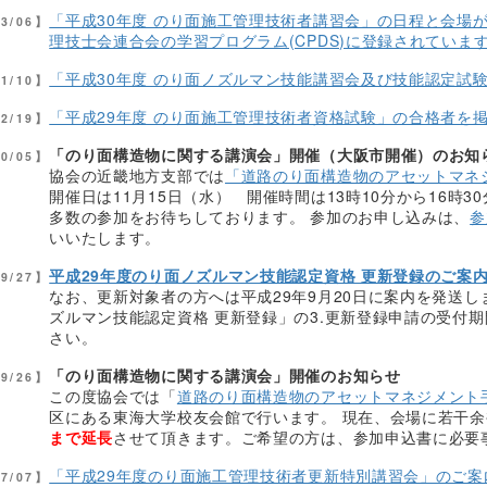
「平成30年度 のり面施工管理技術者講習会」の日程と会場
03/06】
理技士会連合会の学習プログラム(CPDS)に登録されていま
「平成30年度 のり面ノズルマン技能講習会及び技能認定試
01/10】
「平成29年度 のり面施工管理技術者資格試験」の合格者を
12/19】
「のり面構造物に関する講演会」開催（大阪市開催）のお知
10/05】
協会の近畿地方支部では
「道路のり面構造物のアセットマネ
開催日は11月15日（水） 開催時間は13時10分から16時
多数の参加をお待ちしております。 参加のお申し込みは、
参
いいたします。
平成29年度のり面ノズルマン技能認定資格 更新登録のご案
09/27】
なお、更新対象者の方へは平成29年9月20日に案内を発送
ズルマン技能認定資格 更新登録」の3.更新登録申請の受付期間
さい。
「のり面構造物に関する講演会」開催のお知らせ
09/26】
この度協会では「
道路のり面構造物のアセットマネジメント
区にある東海大学校友会館で行います。 現在、会場に若干
まで延長
させて頂きます。ご希望の方は、参加申込書に必要
「平成29年度のり面施工管理技術者更新特別講習会」のご案
07/07】