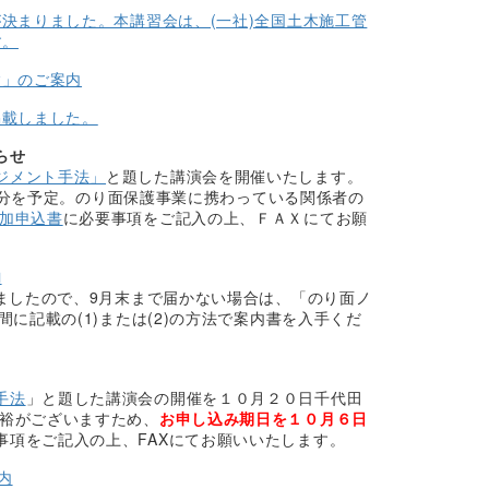
が決まりました。本講習会は、(一社)全国土木施工管
す。
験」のご案内
掲載しました。
らせ
ジメント手法」
と題した講演会を開催いたします。
30分を予定。のり面保護事業に携わっている関係者の
加申込書
に必要事項をご記入の上、ＦＡＸにてお願
内
しましたので、9月末まで届かない場合は、「のり面ノ
に記載の(1)または(2)の方法で案内書を入手くだ
手法
」と題した講演会の開催を１０月２０日千代田
余裕がございますため、
お申し込み期日を１０月６日
事項をご記入の上、FAXにてお願いいたします。
内