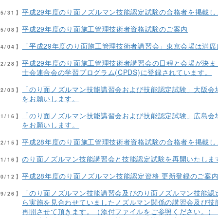
平成29年度のり面ノズルマン技能認定試験の合格者を掲載し
05/31】
平成29年度のり面施工管理技術者資格試験のご案内
05/08】
「平成29年度のり面施工管理技術者講習会」東京会場は満
04/04】
平成29年度のり面施工管理技術者講習会の日程と会場が決ま
02/28】
士会連合会の学習プログラム(CPDS)に登録されています。
「のり面ノズルマン技能講習会および技能認定試験」大阪会
02/03】
をお願いします。
「のり面ノズルマン技能講習会および技能認定試験」広島会
01/16】
をお願いします。
平成28年度のり面施工管理技術者資格試験の合格者を掲載し
12/15】
のり面ノズルマン技能講習会と技能認定試験を再開いたします
11/16】
平成28年度のり面ノズルマン技能認定資格 更新登録のご案
10/12】
「のり面ノズルマン技能講習会及びのり面ノズルマン技能認
09/26】
ら実施を見合わせていましたノズルマン関係の講習会及び技
再開させて頂きます。（添付ファイルをご参照ください。）