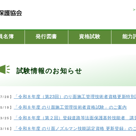
員名簿
発行図書
資格試験
能力
試験情報のお知らせ
「令和８年度（第23回）のり面施工管理技術者資格更新特
07/28】
「令和８年度 のり面施工管理技術者資格試験」のご案内
05/19】
「令和８年度（第２回）登録道路等法面保護基幹技能者 講
03/25】
「令和８年度 のり面ノズルマン技能認定資格 更新登録」の
03/16】