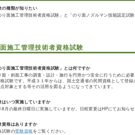
験の種類が知りたい
のり面施工管理技術者資格試験」と「のり面ノズルマン技能認定試験
面施工管理技術者資格試験
のり面施工管理技術者資格試験」とは何ですか
り面・斜面工事の調査・設計・施行を円滑かつ安全に行うために必要
資格試験です。平成３１年からは、国土交通省の民間資格として登録
加点対象とする等その活用を図るようになってきています。
験はいつ実施していますか
年8月の最終日曜日に実施していますが、日程変更はHPにてお知ら
験資格はありますか
格試験の
受験資格
をご覧ください。