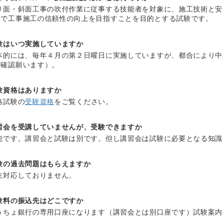
り面・斜面工事の吹付作業に従事する技能者を対象に、施工技術と安
とで工事施工の信頼性の向上を目指すことを目的とする試験です。
験はいつ実施していますか
本的には、毎年４月の第２日曜日に実施していますが、都合により中
ご確認願います）。
験資格はありますか
格試験の
受験資格
をご覧ください。
習会を受講していませんが、受験できますか
能です。講習会と試験は別です。但し講習会は試験に必要となる知識
験の過去問題はもらえますか
在対応しておりません。
験料の振込先はどこですか
うちょ銀行の専用口座になります（講習会とは別口座です）試験案内
。