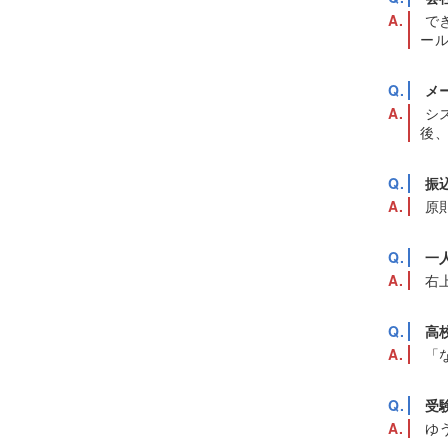
で
ー
メ
シ
後
振
原
一
右
高
「
受
ゆ