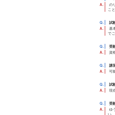
の
こ
試
基
で
受
資
講
可
試
現
受
ゆ
い