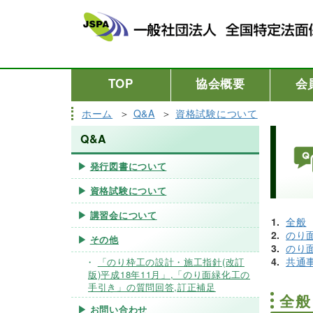
TOP
協会概要
会
ホーム
Q&A
資格試験について
Q&A
発行図書について
資格試験について
講習会について
全般
のり
その他
のり
共通
「のり枠工の設計・施工指針(改訂
版)平成18年11月」,「のり面緑化工の
手引き」の質問回答,訂正補足
全般
お問い合わせ