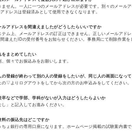
きません。一人に一つのメールアドレスが必要です。別々のメールア
ルアドレスは登録済みとして使用できなくなります。
ールアドレスを間違えましたがどうしたらいいですか
ステム上、メールアドレスの訂正はできません。正しいメールアドレ
、間違えたIDの受付番号をお知らせください。事務局にて削除作業を
込をまとめてしたい
則、個々でお振込みをお願いします。
人の登録が終わって別の人の登録をしたいが、同じ人の画面になって
上の▽よりログアウトをしてから次の方のお申込みをしてください。
校卒などで学部、学科がないが入力はどうしたらよいか
なし」と記入してお進みください。
験料の振込先はどこですか
うちょ銀行の専用口座になります。ホームページ掲載の試験案内書で