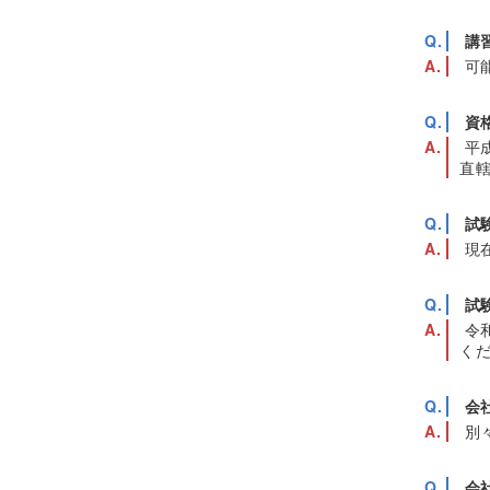
講
可
資
平
直
試
現
試
令
く
会
別
会