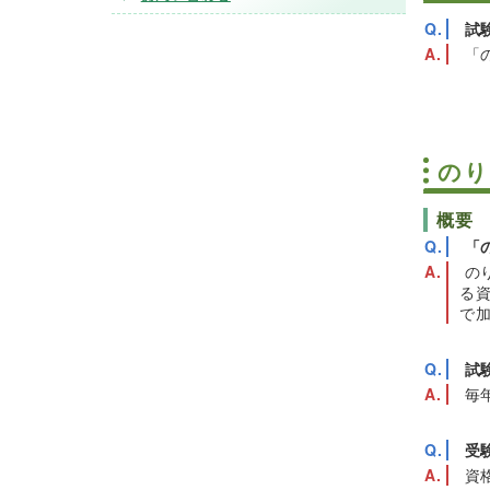
試
「
のり
概要
「
の
る
で
試
毎
受
資