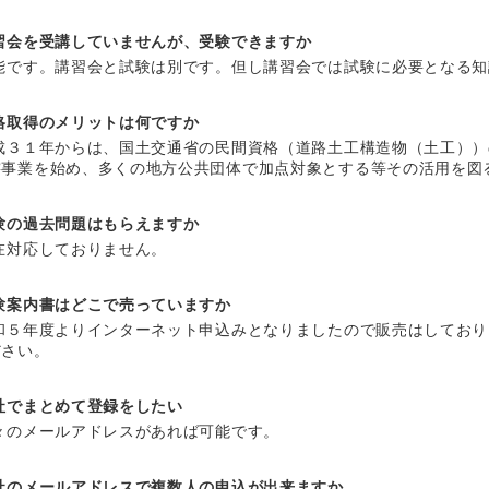
習会を受講していませんが、受験できますか
能です。講習会と試験は別です。但し講習会では試験に必要となる知
格取得のメリットは何ですか
成３１年からは、国土交通省の民間資格（道路土工構造物（土工））
轄事業を始め、多くの地方公共団体で加点対象とする等その活用を図
験の過去問題はもらえますか
在対応しておりません。
験案内書はどこで売っていますか
和５年度よりインターネット申込みとなりましたので販売はしており
ださい。
社でまとめて登録をしたい
々のメールアドレスがあれば可能です。
社のメールアドレスで複数人の申込が出来ますか