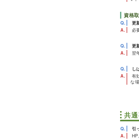
資格
更
必
更
翌
し
有
な
共通
引
HP