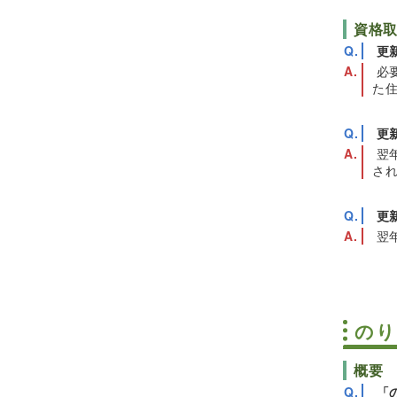
資格
更
必
た
更
翌
さ
更
翌
のり
概要
「