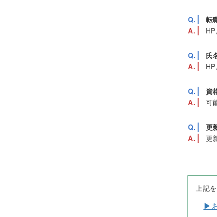
転
HP
氏
HP
資
可
更
更
上記
▶