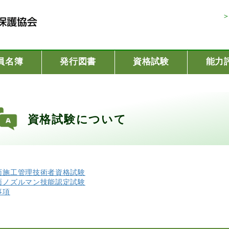
員名簿
発行図書
資格試験
能力
資格試験について
面施工管理技術者資格試験
面ノズルマン技能認定試験
事項