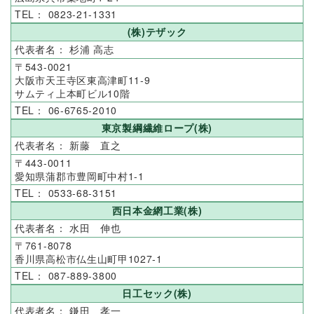
0823-21-1331
(株)テザック
杉浦 高志
543-0021
大阪市天王寺区東高津町11-9
サムティ上本町ビル10階
06-6765-2010
東京製綱繊維ロープ(株)
新藤 直之
443-0011
愛知県蒲郡市豊岡町中村1-1
0533-68-3151
西日本金網工業(株)
水田 伸也
761-8078
香川県高松市仏生山町甲1027-1
087-889-3800
日工セック(株)
鎌田 孝一