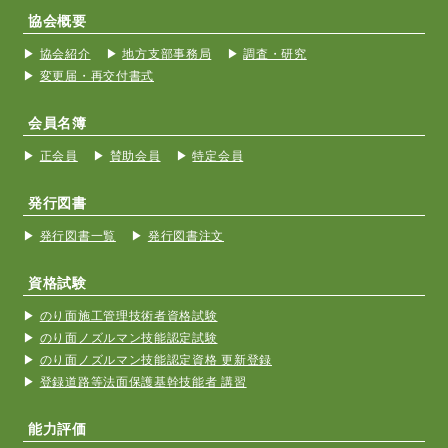
協会概要
協会紹介
地方支部事務局
調査・研究
変更届・再交付書式
会員名簿
正会員
賛助会員
特定会員
発行図書
発行図書一覧
発行図書注文
資格試験
のり面施工管理技術者資格試験
のり面ノズルマン技能認定試験
のり面ノズルマン技能認定資格 更新登録
登録道路等法面保護基幹技能者 講習
能力評価