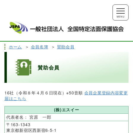
MENU
ホーム
会員名簿
賛助会員
TOP
会員用ページ
賛助会員
協会概要
会員名簿
16社（令和８年４月６日現在）※50音順
会員企業登録内容変更
届はこちら
発行図書
資格試験
(株)エスイー
宮原 一郎
163-1343
能力評価
講習会
東京都新宿区西新宿6-5-1