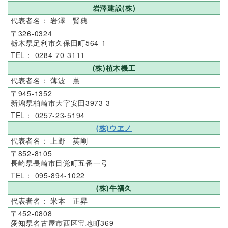
岩澤建設(株)
岩澤 賢典
326-0324
栃木県足利市久保田町564-1
0284-70-3111
(株)植木機工
薄波 薫
945-1352
新潟県柏崎市大字安田3973-3
0257-23-5194
(株)ウヱノ
上野 英剛
852-8105
長崎県長崎市目覚町五番一号
095-894-1022
(株)牛福久
米本 正昇
452-0808
愛知県名古屋市西区宝地町369