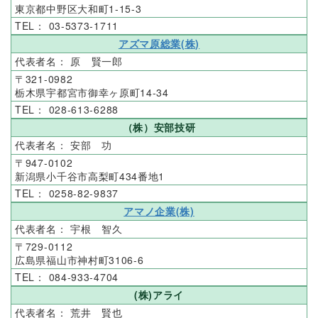
東京都中野区大和町1-15-3
03-5373-1711
アズマ原総業(株)
原 賢一郎
321-0982
栃木県宇都宮市御幸ヶ原町14-34
028-613-6288
（株）安部技研
安部 功
947-0102
新潟県小千谷市高梨町434番地1
0258-82-9837
アマノ企業(株)
宇根 智久
729-0112
広島県福山市神村町3106-6
084-933-4704
(株)アライ
荒井 賢也