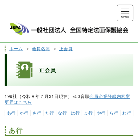
MENU
ホーム
会員名簿
正会員
TOP
会員用ページ
正会員
協会概要
会員名簿
199社（令和８年７月31日現在）※50音順
会員企業登録内容変
更届はこちら
発行図書
資格試験
あ行
か行
さ行
た行
な行
は行
ま行
や行
ら行
わ行
あ行
能力評価
講習会