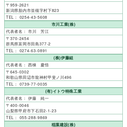
959-2621
新潟県胎内市並槻字村下823
0254-43-5608
市川工業(株)
市川 芳江
370-2454
群馬県富岡市田島377-2
0274-63-0891
(株)伊藤組
西棟 慶悟
645-0302
和歌山県田辺市龍神村甲斐ノ川496
0739-77-0035
(有)イトウ特殊工業
伊藤 純一
400-0046
山梨県甲府市下石田2-1-23
055-288-9869
稲葉建設(株)