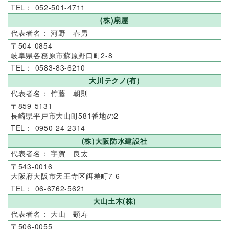
052-501-4711
(株)扇屋
河野 春男
504-0854
岐阜県各務原市蘇原野口町2-8
0583-83-6210
大川テクノ(有)
竹藤 朝則
859-5131
長崎県平戸市大山町581番地の2
0950-24-2314
(株)大阪防水建設社
宇賀 良太
543-0016
大阪府大阪市天王寺区餌差町7-6
06-6762-5621
大山土木(株)
大山 顕寿
506-0055