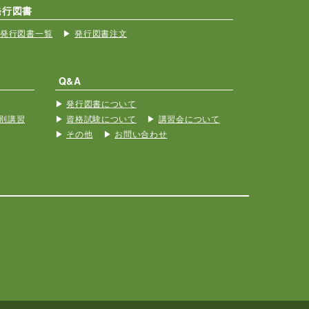
発行図書
発行図書一覧
発行図書注文
Q&A
発行図書について
別講習
資格試験について
講習会について
その他
お問い合わせ