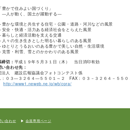
「豊かで住みよい国づくり」
―人が動く、国土が躍動する―
～豊かな環境と共生する住宅・公園・道路・河川などの風景
～安全・快適・活力ある経済社会をとらえた風景
～暮らしと経済活動を支える交通
～人々の生き生きとした明るい暮らしのある風景
～ゆとりとうるおいのある豊かで美しい自然・生活環境
～克雪・利雪、雪とのかかわりのある風景
募締切：
平成１９年５月３１日（木） 当日消印有効
問い合わせ先：
団法人 建設広報協議会フォトコンテスト係
EL：０３―３２６４―５５０１～２ FAX：０３－３２６４－５５０
P
http://www1.neweb.ne.jp/wb/cpra/
問い合わせ
会員専用ページ