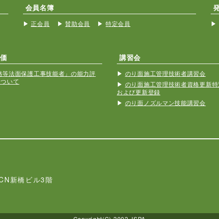
会員名簿
正会員
賛助会員
特定会員
価
講習会
路等法面保護工事技能者」の能力評
のり面施工管理技術者講習会
について
のり面施工管理技術者資格更新特
および更新登録
のり面ノズルマン技能講習会
ACN新橋ビル3階
Copyright(C) 2002 JSPA