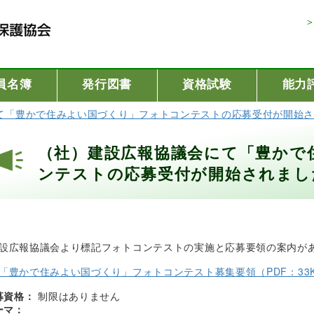
員名簿
発行図書
資格試験
能力
て「豊かで住みよい国づくり」フォトコンテストの応募受付が開始
（社）建設広報協議会にて「豊かで
ンテストの応募受付が開始されまし
設広報協議会より標記フォトコンテストの実施と応募要領の案内が
「豊かで住みよい国づくり」フォトコンテスト募集要領（PDF：33
募資格：
制限はありません
ーマ：