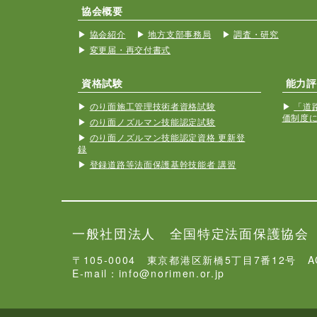
協会概要
協会紹介
地方支部事務局
調査・研究
変更届・再交付書式
資格試験
能力評
のり面施工管理技術者資格試験
「道
価制度
のり面ノズルマン技能認定試験
のり面ノズルマン技能認定資格 更新登
録
登録道路等法面保護基幹技能者 講習
一般社団法人 全国特定法面保護協会
〒105-0004 東京都港区新橋5丁目7番12号 
E-mail：info@norimen.or.jp